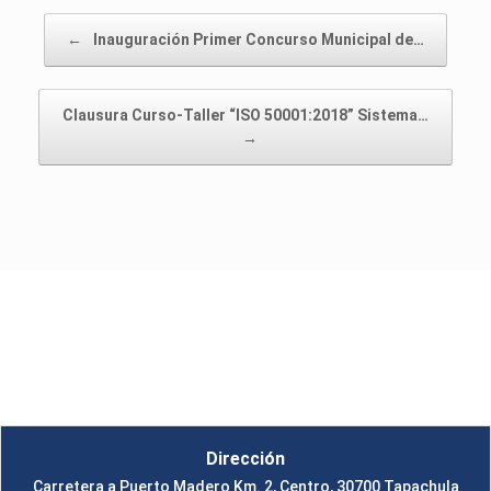
Navegador de artículos
←
Inauguración Primer Concurso Municipal de…
Clausura Curso-Taller “ISO 50001:2018” Sistema…
→
Instituto Tecnológico de Tapachula
Un Tema de
SiteOrigin
Dirección
Carretera a Puerto Madero Km. 2, Centro, 30700 Tapachula