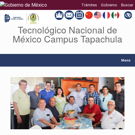
Trámites
Gobierno
Buscar
Tecnológico Nacional de
Saltar
al
México Campus Tapachula
contenido
Menú