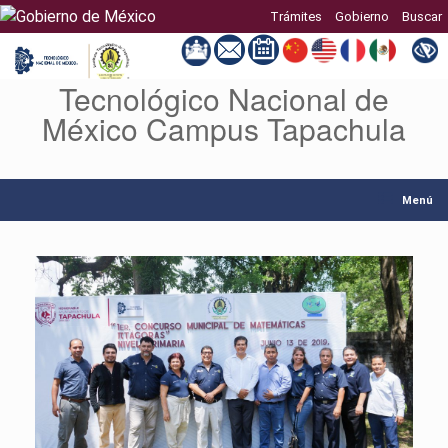
Trámites
Gobierno
Buscar
Tecnológico Nacional de
Saltar
al
México Campus Tapachula
contenido
Menú