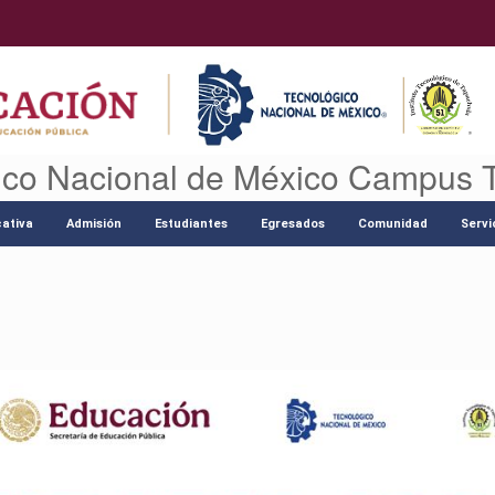
ico Nacional de México Campus 
ativa
Admisión
Estudiantes
Egresados
Comunidad
Servi