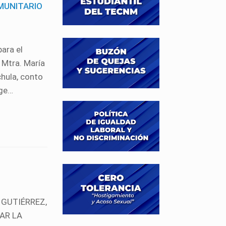
OMUNITARIO
ara el
 Mtra. María
chula, conto
rge…
 GUTIÉRREZ,
AR LA