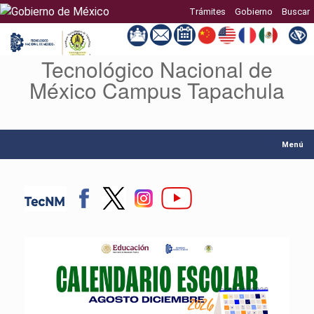
Trámites
Gobierno
Buscar
Tecnológico Nacional de
Saltar
al
México Campus Tapachula
contenido
Menú