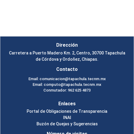
Instituto Tecnológico de Tapachula
Un Tema de
SiteOrigin
Dirección
Carretera a Puerto Madero Km. 2, Centro, 30700 Tapachula
de Córdova y Ordoñez, Chiapas.
Contacto
Email: comunicacion@tapachula.tecnm.mx
Email: computo@tapachula.tecnm.mx
Conmutador: 962 625 4873
Enlaces
Portal de Obligaciones de Transparencia
INAI
Buzón de Quejas y Sugerencias
Número de visitas