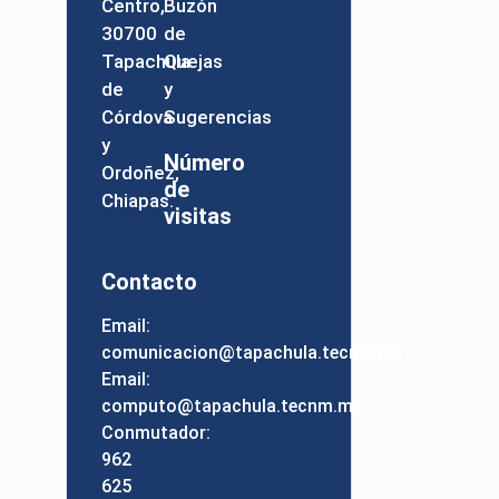
Centro,
Buzón
30700
de
Tapachula
Quejas
de
y
Córdova
Sugerencias
y
Número
Ordoñez,
de
Chiapas.
visitas
Contacto
Email:
comunicacion@tapachula.tecnm.mx
Email:
computo@tapachula.tecnm.mx
Conmutador:
962
625