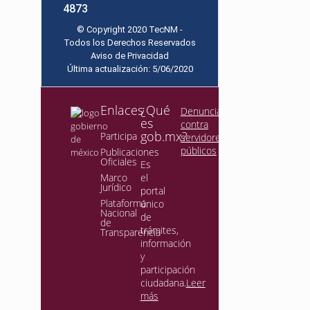
4873
© Copyright 2020 TecNM -
Todos los Derechos Reservados
Aviso de Privacidad
Última actualización: 5/06/2020
Enlaces
¿Qué
Denuncia
es
contra
gob.mx?
Participa
servidores
públicos
Publicaciones
Oficiales
Es
Marco
el
Jurídico
portal
Plataforma
único
Nacional
de
de
trámites,
Transparencia
información
y
participación
ciudadana.
Leer
más