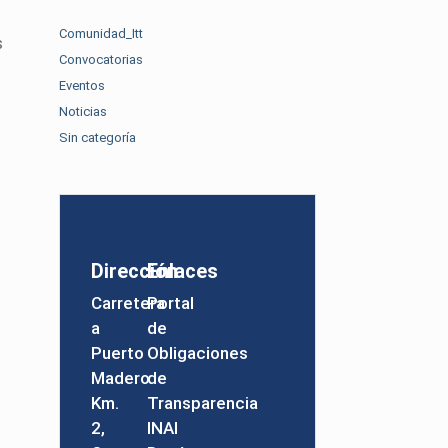
Comunidad_Itt
s
Convocatorias
Eventos
Noticias
Sin categoría
Dirección
Enlaces
Carretera
Portal
a
de
Puerto
Obligaciones
Madero
de
Km.
Transparencia
2,
INAI