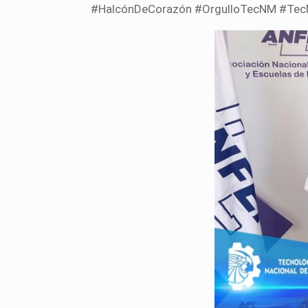
#HalcónDeCorazón #OrgulloTecNM #Tec