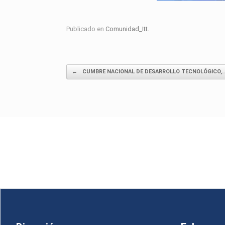
Publicado en
Comunidad_Itt
.
Navegador de artícul
←
CUMBRE NACIONAL DE DESARROLLO TECNOLÓGICO,