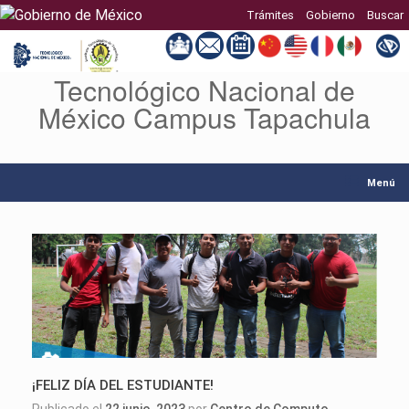
Trámites
Gobierno
Buscar
Tecnológico Nacional de
Saltar
al
México Campus Tapachula
contenido
Menú
¡FELIZ DÍA DEL ESTUDIANTE!