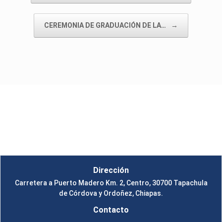
CEREMONIA DE GRADUACIÓN DE LA…
→
Instituto Tecnológico de Tapachula
Un Tema de
SiteOrigin
Dirección
Carretera a Puerto Madero Km. 2, Centro, 30700 Tapachula
de Córdova y Ordoñez, Chiapas.
Contacto