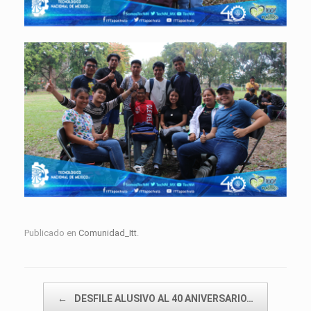
Publicado en
Comunidad_Itt
.
Navegador de artículos
←
DESFILE ALUSIVO AL 40 ANIVERSARIO…