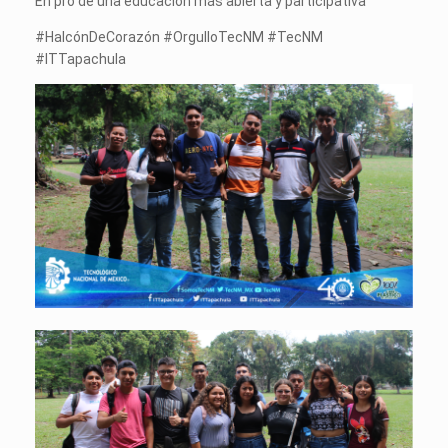
En pro de una educación más abierta y participativa
#HalcónDeCorazón #OrgulloTecNM #TecNM
#ITTapachula