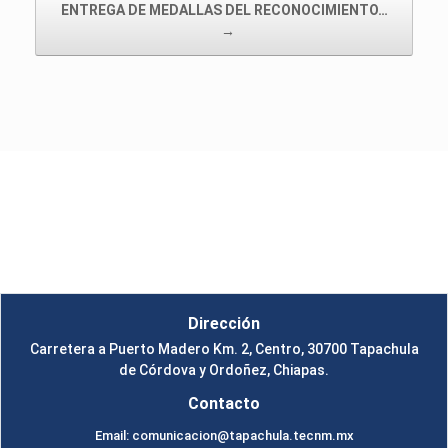
ENTREGA DE MEDALLAS DEL RECONOCIMIENTO…
→
Instituto Tecnológico de Tapachula
Un Tema de
SiteOrigin
Dirección
Carretera a Puerto Madero Km. 2, Centro, 30700 Tapachula
de Córdova y Ordoñez, Chiapas.
Contacto
Email: comunicacion@tapachula.tecnm.mx