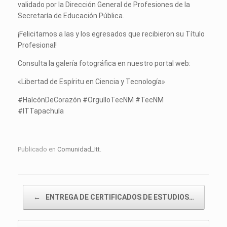
validado por la Dirección General de Profesiones de la
Secretaría de Educación Pública.
¡Felicitamos a las y los egresados que recibieron su Título
Profesional!
Consulta la galería fotográfica en nuestro portal web:
«Libertad de Espíritu en Ciencia y Tecnología»
#HalcónDeCorazón #OrgulloTecNM #TecNM
#ITTapachula
Publicado en
Comunidad_Itt
.
Navegador de artículos
←
ENTREGA DE CERTIFICADOS DE ESTUDIOS…