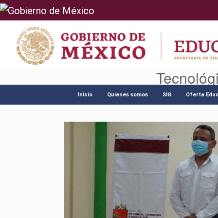
Tecnológ
Saltar
al
Inicio
Quienes somos
SIG
Oferta Educ
contenido