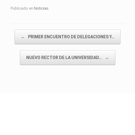
Publicado en
Noticias
.
Navegador de artículos
←
PRIMER ENCUENTRO DE DELEGACIONES Y…
NUEVO RECTOR DE LA UNIVERSIDAD…
→
Instituto Tecnológico de Tapachula
Un Tema de
SiteOrigin