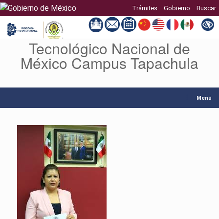
Trámites
Gobierno
Buscar
Tecnológico Nacional de
Saltar
al
México Campus Tapachula
contenido
Menú