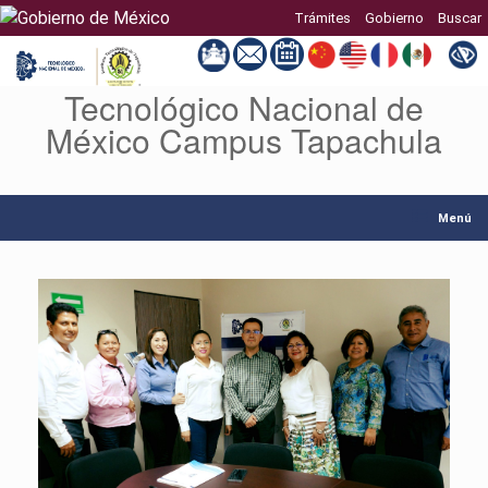
Trámites
Gobierno
Buscar
Tecnológico Nacional de
Saltar
al
México Campus Tapachula
contenido
Menú