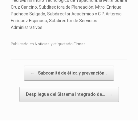
TecNM/Instituto Tecnológico de Tapachula: la Mtra. Juana
Cruz Cancino, Subdirectora de Planeación; Mtro. Enrique
Pacheco Salgado, Subdirector Académico y C.P. Artemio
Enríquez Espinosa, Subdirector de Servicios
Administrativos.
Publicado en
Noticias
y etiquetado
Firmas
.
Navegador de artículos
←
Subcomité de ética y prevención…
Despliegue del Sistema Integrado de…
→