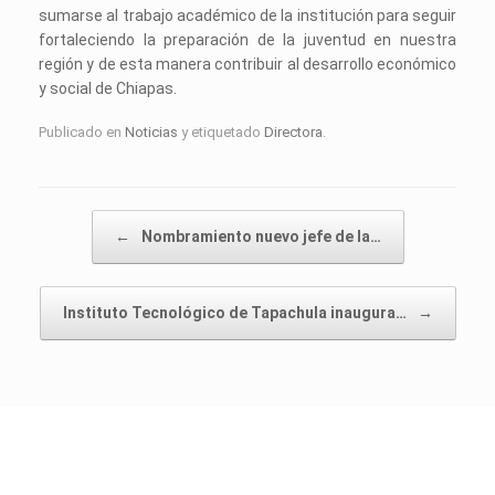
sumarse al trabajo académico de la institución para seguir
fortaleciendo la preparación de la juventud en nuestra
región y de esta manera contribuir al desarrollo económico
y social de Chiapas.
Publicado en
Noticias
y etiquetado
Directora
.
Navegador de artículos
←
Nombramiento nuevo jefe de la…
Instituto Tecnológico de Tapachula inaugura…
→
Instituto Tecnológico de Tapachula