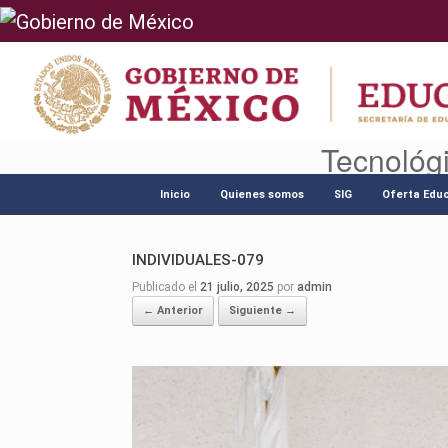
Tecnológ
Saltar
al
Inicio
Quienes somos
SIG
Oferta Educ
contenido
INDIVIDUALES-079
Publicado el
21 julio, 2025
por
admin
← Anterior
Siguiente →