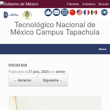
Trámites
Gobierno
Buscar
Tecnológico Nacional de
Saltar
al
México Campus Tapachula
contenido
Menú
DSC05430
Publicado el
21 julio, 2025
por
admin
← Anterior
Siguiente →