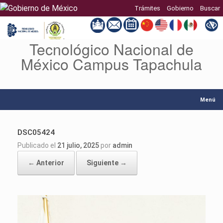
Trámites
Gobierno
Buscar
Tecnológico Nacional de
Saltar
al
México Campus Tapachula
contenido
Menú
DSC05424
Publicado el
21 julio, 2025
por
admin
← Anterior
Siguiente →