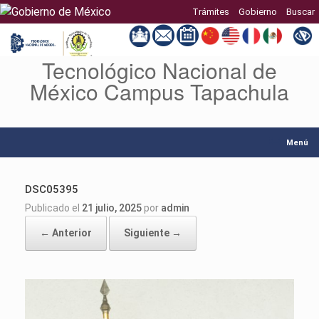
Trámites
Gobierno
Buscar
Tecnológico Nacional de
Saltar
al
México Campus Tapachula
contenido
Menú
DSC05395
Publicado el
21 julio, 2025
por
admin
← Anterior
Siguiente →