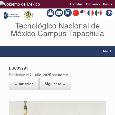
Trámites
Gobierno
Buscar
Tecnológico Nacional de
Saltar
al
México Campus Tapachula
contenido
Menú
DSC05291
Publicado el
21 julio, 2025
por
admin
← Anterior
Siguiente →