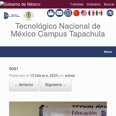
Trámites
Gobierno
Buscar
Tecnológico Nacional de
Saltar
al
México Campus Tapachula
contenido
Menú
0001
Publicado el
13 febrero, 2025
por
admin
← Anterior
Siguiente →