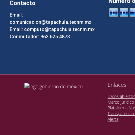
Número de
Contacto
Email:
comunicacion@tapachula.tecnm.mx
Email: computo@tapachula.tecnm.mx
Conmutador: 962 625 4873
Enlaces
Datos abierto
Marco Jurídico
Plataforma Nac
Transparencia 
Alerta