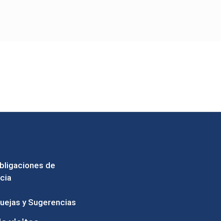
Instituto Tecnológico de Tapachula
Un Tema de
SiteOrigin
bligaciones de
cia
uejas y Sugerencias