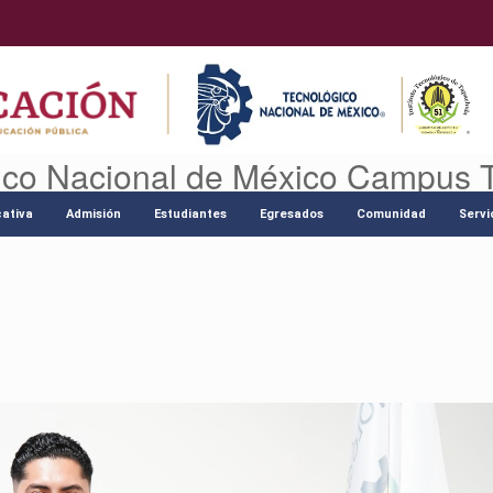
ico Nacional de México Campus 
ativa
Admisión
Estudiantes
Egresados
Comunidad
Servi