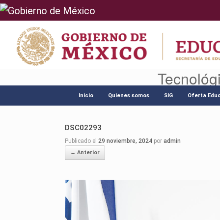
Tecnológ
Saltar
al
Inicio
Quienes somos
SIG
Oferta Educ
contenido
DSC02293
Publicado el
29 noviembre, 2024
por
admin
← Anterior