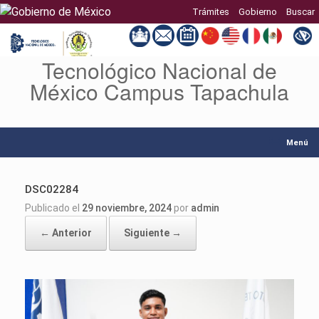
Trámites
Gobierno
Buscar
Tecnológico Nacional de
Saltar
al
México Campus Tapachula
contenido
Menú
DSC02284
Publicado el
29 noviembre, 2024
por
admin
← Anterior
Siguiente →