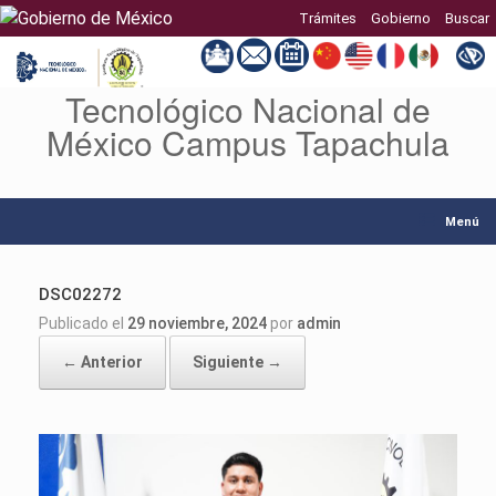
Trámites
Gobierno
Buscar
Tecnológico Nacional de
Saltar
al
México Campus Tapachula
contenido
Menú
DSC02272
Publicado el
29 noviembre, 2024
por
admin
← Anterior
Siguiente →