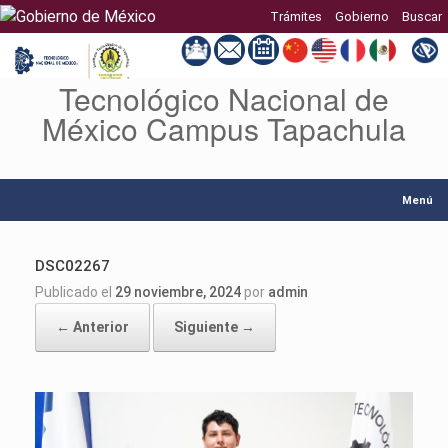
Trámites
Gobierno
Buscar
Tecnológico Nacional de
Saltar
al
México Campus Tapachula
contenido
Menú
DSC02267
Publicado el
29 noviembre, 2024
por
admin
← Anterior
Siguiente →