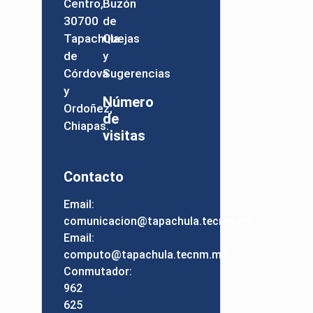
Centro,
Buzón
30700
de
Tapachula
Quejas
de
y
Córdova
Sugerencias
y
Número
Ordoñez,
de
Chiapas.
visitas
Contacto
Email:
comunicacion@tapachula.tecnm.mx
Email:
computo@tapachula.tecnm.mx
Conmutador:
962
625