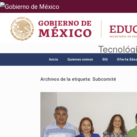
Tecnológ
Saltar
al
Inicio
Quienes somos
SIG
Oferta Educ
contenido
Archivos de la etiqueta:
Subcomité