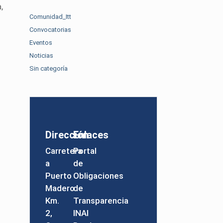
,
Comunidad_Itt
Convocatorias
Eventos
Noticias
Sin categoría
Dirección
Enlaces
Carretera
Portal
a
de
Puerto
Obligaciones
Madero
de
Km.
Transparencia
2,
INAI