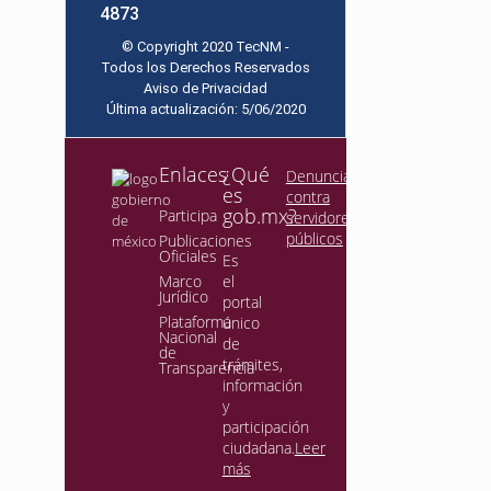
4873
© Copyright 2020 TecNM -
Todos los Derechos Reservados
Aviso de Privacidad
Última actualización: 5/06/2020
Enlaces
¿Qué
Denuncia
es
contra
gob.mx?
Participa
servidores
públicos
Publicaciones
Oficiales
Es
Marco
el
Jurídico
portal
Plataforma
único
Nacional
de
de
trámites,
Transparencia
información
y
participación
ciudadana.
Leer
más