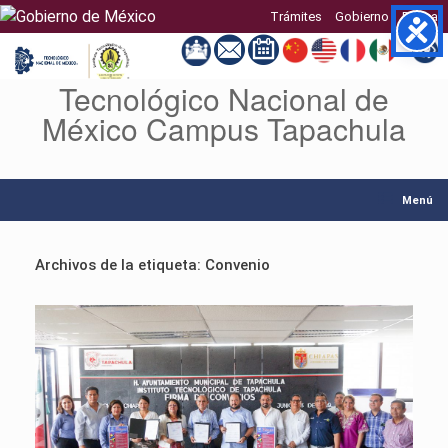
Trámites
Gobierno
Buscar
Tecnológico Nacional de
Saltar
al
México Campus Tapachula
contenido
Menú
Archivos de la etiqueta:
Convenio