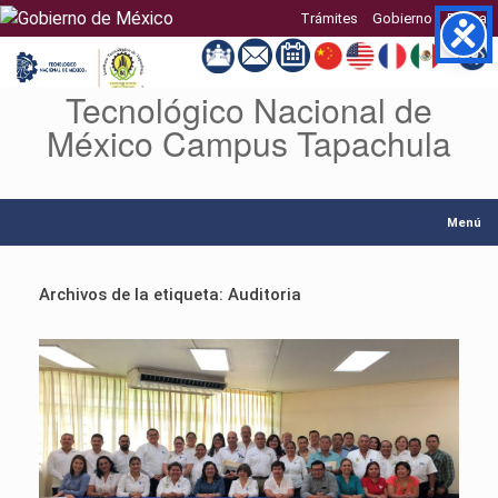
Trámites
Gobierno
Buscar
Tecnológico Nacional de
Saltar
al
México Campus Tapachula
contenido
Menú
Archivos de la etiqueta:
Auditoria